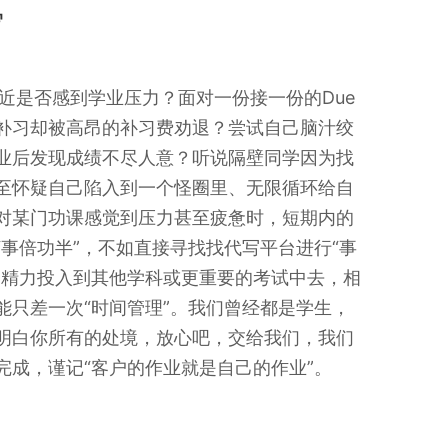
写
最近是否感到学业压力？面对一份接一份的Due
补习却被高昂的补习费劝退？尝试自己脑汁绞
业后发现成绩不尽人意？听说隔壁同学因为找
至怀疑自己陷入到一个怪圈里、无限循环给自
对某门功课感觉到压力甚至疲惫时，短期内的
事倍功半”，不如直接寻找找代写平台进行“事
和精力投入到其他学科或更重要的考试中去，相
能只差一次“时间管理”。我们曾经都是学生，
明白你所有的处境，放心吧，交给我们，我们
完成，谨记“客户的作业就是自己的作业”。