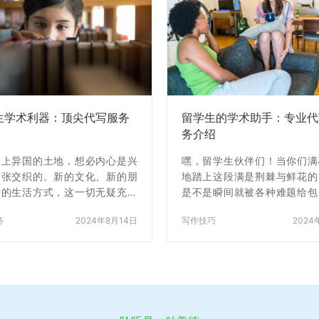
生学术利器：顶尖代写服务
留学生的学术助手：专业代
务介绍
踏上异国的土地，想必内心是兴
嘿，留学生伙伴们！当你们满
紧张交织的。新的文化、新的朋
地踏上这段满是荆棘与鲜花的
新的生活方式，这一切无疑充满
是不是瞬间就被各种难题给包
引力。然而，随着学期的进展，
刚到一个全新的国度，那全新
务
2024年8月14日
写作技巧
2024
方面的压力逐渐显现，特别是那
就像一团乱麻，复杂的气候让
如山的论文和作业，着实是一项
捉摸，陌生的饮食更是让人头
挑战。 在此，我们共同探讨如
别提那仿佛永远也做不完的学
对这些学术难题，特别是如何合
和论文，简直像一座座沉重的
用代写服务，使您的留学生活更
压得你们喘不过气来！ 别愁
悦。 代写服务：并非单纯的“违
啦！今天就让咱们一起揭开应
” 一提到“代写”，许多人首先想
学术难题的神秘面纱，特别是