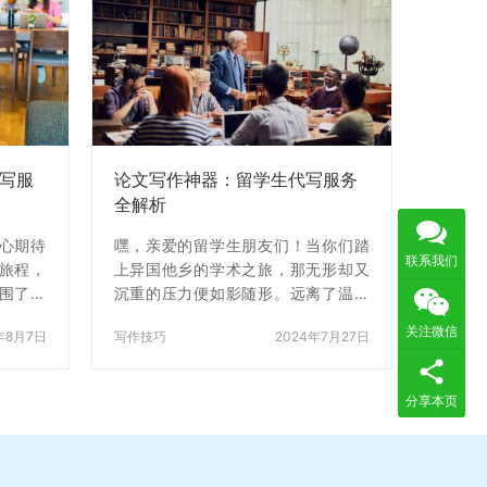
写服
论文写作神器：留学生代写服务
全解析
心期待
嘿，亲爱的留学生朋友们！当你们踏
联系我们
旅程，
上异国他乡的学术之旅，那无形却又
围了？
沉重的压力便如影随形。远离了温暖
的文化
熟悉的家乡，置身于全然陌生的文化
关注微信
年8月7日
写作技巧
2024年7月27日
人难以
氛围之中，课程、作业以及可能的兼
疼。更
职工作，仿佛一座座巍峨的山峰，压
术作业
得你们几乎喘不过气来。 每一次面对
分享本页
大山，
新的语言环境，那拗口的发音、复杂
眉苦脸
的语法，还有艰深的专业术语，都如
对这些
同难以跨越的鸿沟，横亘在你们求知
好好聊
的道路上。而不同国家之间教学方法