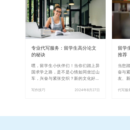
专业代写服务：留学生高分论文
留学
的秘诀
推荐
嘿，留学生小伙伴们！当你们踏上异
当您
国求学之路，是不是心情如同坐过山
奋与
车，兴奋与紧张交织？新的文化好似
友、
奇幻乐园，新朋友仿佛璀璨繁星，新
了吸
写作技巧
2024年8月27日
代写服
生活宛如精彩冒险。可随着学期前
学术
行，学术压力也悄然浮出水面。尤其
堆积
是那一堆堆如山的论文和作业，简直
艰巨的
让人焦头烂额。别愁眉苦脸，今天咱
何应
们就一块儿探讨如何化解这些学术难
理运
题，特别是怎样巧妙借助代写服务，
轻松愉
让你们的留学生活轻松又惬意。 代写
规之举