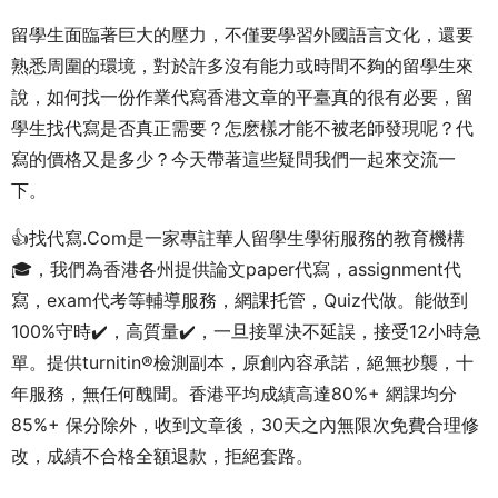
留學生面臨著巨大的壓力，不僅要學習外國語言文化，還要
熟悉周圍的環境，對於許多沒有能力或時間不夠的留學生來
說，如何找一份作業代寫香港文章的平臺真的很有必要，留
學生找代寫是否真正需要？怎麽樣才能不被老師發現呢？代
寫的價格又是多少？今天帶著這些疑問我們一起來交流一
下。
👍找代寫.Com是一家專註華人留學生學術服務的教育機構
🎓，我們為香港各州提供論文paper代寫，assignment代
寫，exam代考等輔導服務，網課托管，Quiz代做。能做到
100%守時✔️，高質量✔️，一旦接單決不延誤，接受12小時急
單。提供turnitin®檢測副本，原創內容承諾，絕無抄襲，十
年服務，無任何醜聞。香港平均成績高達80%+ 網課均分
85%+ 保分除外，收到文章後，30天之內無限次免費合理修
改，成績不合格全額退款，拒絕套路。