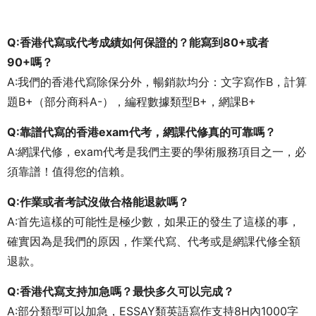
Q:香港代寫或代考成績如何保證的？能寫到80+或者
90+嗎？
A:我們的香港代寫除保分外，暢銷款均分：文字寫作B，計算
題B+（部分商科A-），編程數據類型B+，網課B+
Q:靠譜代寫的香港exam代考，網課代修真的可靠嗎？
A:網課代修，exam代考是我們主要的學術服務項目之一，必
須靠譜！值得您的信賴。
Q:作業或者考試沒做合格能退款嗎？
A:首先這樣的可能性是極少數，如果正的發生了這樣的事，
確實因為是我們的原因，作業代寫、代考或是網課代修全額
退款。
Q:香港代寫支持加急嗎？最快多久可以完成？
A:部分類型可以加急，ESSAY類英語寫作支持8H內1000字