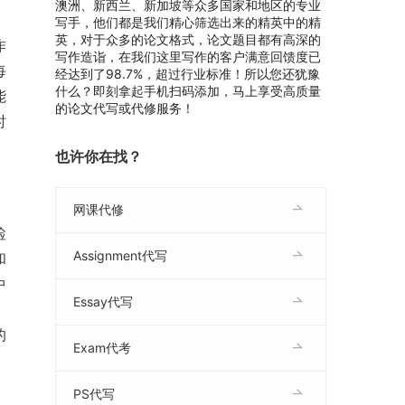
澳洲、新西兰、新加坡等众多国家和地区的专业
写手，他们都是我们精心筛选出来的精英中的精
英，对于众多的论文格式，论文题目都有高深的
作
写作造诣，在我们这里写作的客户满意回馈度已
每
经达到了98.7%，超过行业标准！所以您还犹豫
什么？即刻拿起手机扫码添加，马上享受高质量
能
的论文代写或代修服务！
时
也许你在找？
网课代修
检
Assignment代写
和
中
Essay代写
。
的
Exam代考
PS代写