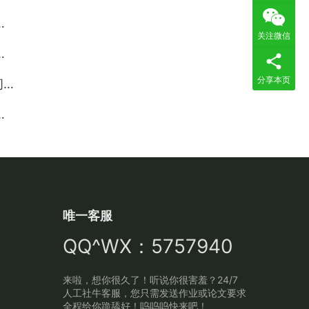
关注微信
分享本页
题
唯一客服
QQ^WX：5757940
来啦，想你很久了！听说你很害羞？24/7
人工社牛客服，您只需发送作业或论文要求
全程给你跪舔好！呜呜呜快来吧！