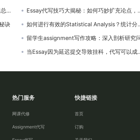
📝
Essay代写技巧大揭秘：如何巧妙扩充论点，让文章更丰满有力
秘诀
如何进行有效的Statistical Analysis？统计分析写作步骤揭秘！
留学生assignment写作攻略：深入剖析研究问
当Essay因为延迟提交导致挂科，代写可以成为你的救命稻草！
热门服务
快捷链接
网课代修
首页
Assignment代写
订购
Essay代写
关于我们