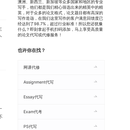
澳洲、新西兰、新加坡等众多国家和地区的专业
写手，他们都是我们精心筛选出来的精英中的精
英，对于众多的论文格式，论文题目都有高深的
写作造诣，在我们这里写作的客户满意回馈度已
经达到了98.7%，超过行业标准！所以您还犹豫
主
什么？即刻拿起手机扫码添加，马上享受高质量
的论文代写或代修服务！
个
也许你在找？
网课代修
Assignment代写
Essay代写
一
Exam代考
不
PS代写