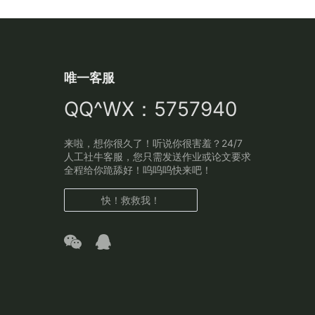
唯一客服
QQ^WX：5757940
来啦，想你很久了！听说你很害羞？24/7
人工社牛客服，您只需发送作业或论文要求
全程给你跪舔好！呜呜呜快来吧！
快！救救我！