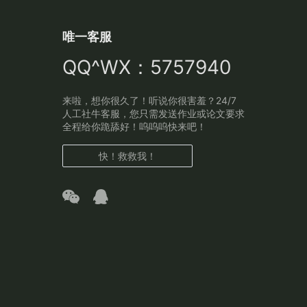
唯一客服
QQ^WX：5757940
来啦，想你很久了！听说你很害羞？24/7
人工社牛客服，您只需发送作业或论文要求
全程给你跪舔好！呜呜呜快来吧！
快！救救我！