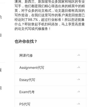
澳洲、新西兰、新加坡等众多国家和地区的专业
写手，他们都是我们精心筛选出来的精英中的精
英，对于众多的论文格式，论文题目都有高深的
写作造诣，在我们这里写作的客户满意回馈度已
的
经达到了98.7%，超过行业标准！所以您还犹豫
什么？即刻拿起手机扫码添加，马上享受高质量
的论文代写或代修服务！
和
也许你在找？
网课代修
Assignment代写
服
Essay代写
同
Exam代考
PS代写