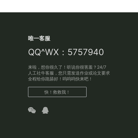
唯一客服
QQ^WX：5757940
来啦，想你很久了！听说你很害羞？24/7
人工社牛客服，您只需发送作业或论文要求
全程给你跪舔好！呜呜呜快来吧！
快！救救我！