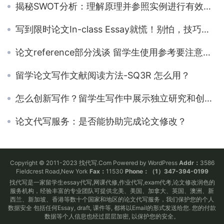
揭秘SWOT分析：理解原理并参照实例进行有效的SWOT分析
写到限时论文In-class Essay就慌！别怕，技巧来啦
论文reference部分浅谈 留学生使用参考要注意的5个点
留学论文写作文献阅读方法-SQ3R 怎么用？
怎么创新写作？留学生写作中展示独立研究和创新思维的技巧
论文代写服务：是否能协助完成论文修改？
Copyright © 2011-2023 找代写.Com Powered by WordPress
Addr：
3586
Fieldcrest Road,New York
Fax：
11530
Phone：（1）347-394-0199
找代写是一家留学生essay代写,网课代修,作业代写,exam代考,论文修改润色的
服务机构，经验丰富的专业团队可提供北美、美国、加拿大、英国、澳洲、新
西兰、新加坡、香港等数十个国家和地区的论文代写服务，我们保护您的个人
数据安全 包括任何Essay, draft, 课件等, 都将以Email的形式发送给您. 您的付款
数据等个人信息也经过层层加密, 以保护您的安全。