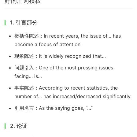
好的用词模板
1. 引言部分
概括性陈述：In recent years, the issue of… has
become a focus of attention.
现象陈述：It is widely recognized that…
问题引入：One of the most pressing issues
facing… is…
事实陈述：According to recent statistics, the
number of… has increased/decreased significantly.
引用名言：As the saying goes, “…”
2. 论证