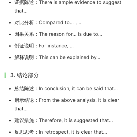
证据陈述：There is ample evidence to suggest
that…
对比分析：Compared to…，…
因果关系：The reason for… is due to…
例证说明：For instance, …
解释说明：This can be explained by…
3. 结论部分
总结陈述：In conclusion, it can be said that…
启示结论：From the above analysis, it is clear
that…
建议措施：Therefore, it is suggested that…
反思思考：In retrospect, it is clear that…