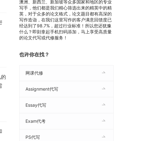
澳洲、新西兰、新加坡等众多国家和地区的专业
写手，他们都是我们精心筛选出来的精英中的精
英，对于众多的论文格式，论文题目都有高深的
写作造诣，在我们这里写作的客户满意回馈度已
密
经达到了98.7%，超过行业标准！所以您还犹豫
。
什么？即刻拿起手机扫码添加，马上享受高质量
的论文代写或代修服务！
也许你在找？
网课代修
见的
需
Assignment代写
Essay代写
Exam代考
和
PS代写