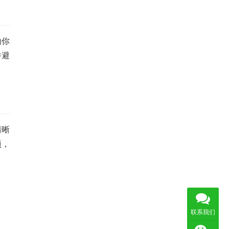
助你
并避
清晰
项，
联系我们