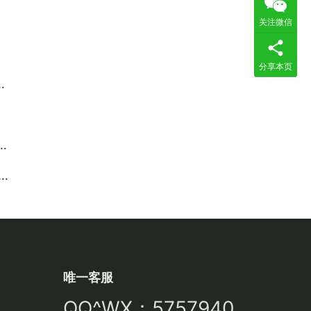
关注微信
分享本页
唯一客服
QQ^WX：5757940