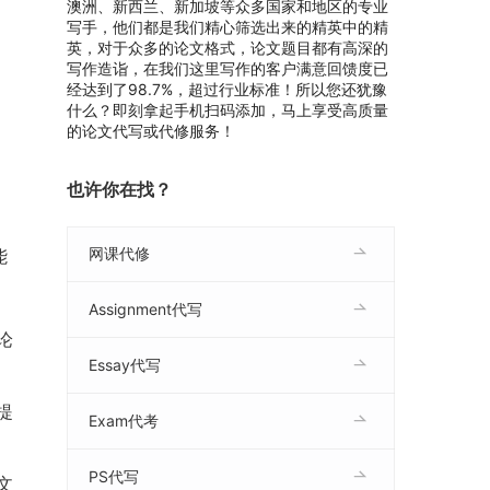
澳洲、新西兰、新加坡等众多国家和地区的专业
写手，他们都是我们精心筛选出来的精英中的精
英，对于众多的论文格式，论文题目都有高深的
写作造诣，在我们这里写作的客户满意回馈度已
经达到了98.7%，超过行业标准！所以您还犹豫
什么？即刻拿起手机扫码添加，马上享受高质量
的论文代写或代修服务！
也许你在找？
网课代修
能
Assignment代写
论
Essay代写
提
Exam代考
PS代写
文