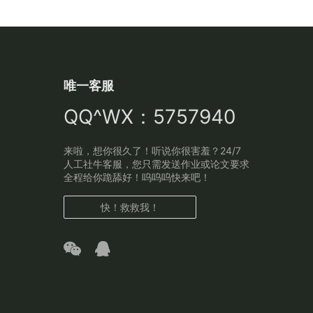
唯一客服
QQ^WX：5757940
来啦，想你很久了！听说你很害羞？24/7
人工社牛客服，您只需发送作业或论文要求
全程给你跪舔好！呜呜呜快来吧！
快！救救我！