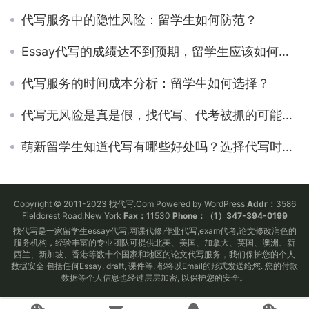
代写服务中的隐性风险：留学生如何防范？
Essay代写的成绩达不到预期，留学生应该如何维权？
代写服务的时间成本分析：留学生如何选择？
代写无风险是真是假，找代写、代考被抓的可能性有多大？
萌新留学生知道代写有哪些好处吗？选择代写时有哪些误区呢？
Copyright © 2011-2023 找代写.Com Powered by WordPress
Addr：
3586
Fieldcrest Road,New York
Fax：
11530
Phone：（1）347-394-0199
找代写是一家留学生essay代写,网课代修,作业代写,exam代考,论文修改润色的
服务机构，经验丰富的专业团队可提供北美、美国、加拿大、英国、澳洲、新
西兰、新加坡、香港等数十个国家和地区的论文代写服务，我们保护您的个人
数据安全 包括任何Essay, draft, 课件等, 都将以Email的形式发送给您. 您的付款
数据等个人信息也经过层层加密, 以保护您的安全。