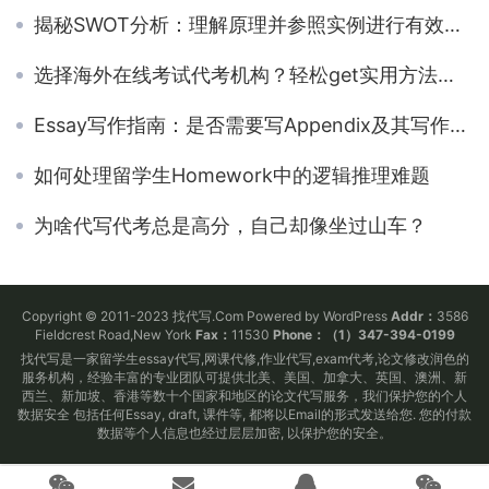
揭秘SWOT分析：理解原理并参照实例进行有效的SWOT分析
选择海外在线考试代考机构？轻松get实用方法与建议！
Essay写作指南：是否需要写Appendix及其写作技巧
如何处理留学生Homework中的逻辑推理难题
为啥代写代考总是高分，自己却像坐过山车？
Copyright © 2011-2023 找代写.Com Powered by WordPress
Addr：
3586
Fieldcrest Road,New York
Fax：
11530
Phone：（1）347-394-0199
找代写是一家留学生essay代写,网课代修,作业代写,exam代考,论文修改润色的
服务机构，经验丰富的专业团队可提供北美、美国、加拿大、英国、澳洲、新
西兰、新加坡、香港等数十个国家和地区的论文代写服务，我们保护您的个人
数据安全 包括任何Essay, draft, 课件等, 都将以Email的形式发送给您. 您的付款
数据等个人信息也经过层层加密, 以保护您的安全。