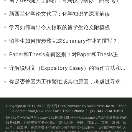
留学GPA提升全解析：专属技巧助你一路高飞！
新西兰化学论文代写：化学知识的深度解读
学习如何写出令人惊叹的留学生论文附模板
留学生如何按步骤完成Summary作业的撰写？
Paper和Thesis有何区别？对Paper和Thesis进行详细解析
详解说明文（Expository Essay）的写作方法和技巧
你是否曾因为工作繁忙或其他原因，考虑过寻求代写服务
Copyright © 2011-2023 找代写.Com Powered by WordPress
Addr：
3586
Fieldcrest Road,New York
Fax：
11530
Phone：（1）347-394-0199
找代写是一家留学生essay代写,网课代修,作业代写,exam代考,论文修改润色的
服务机构，经验丰富的专业团队可提供北美、美国、加拿大、英国、澳洲、新
西兰、新加坡、香港等数十个国家和地区的论文代写服务，我们保护您的个人