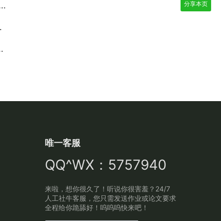
分享本页
唯一客服
QQ^WX：5757940
来啦，想你很久了！听说你很害羞？24/7
人工社牛客服，您只需发送作业或论文要求
全程给你跪舔好！呜呜呜快来吧！