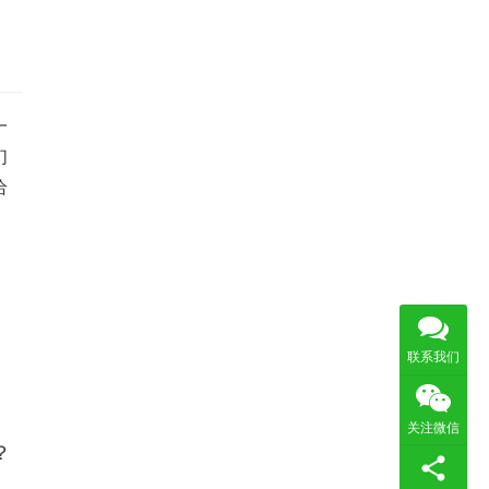
一
们
给
联系我们
关注微信
？