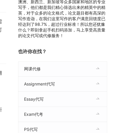
澳洲、新西兰、新加坡等众多国家和地区的专业
写手，他们都是我们精心筛选出来的精英中的精
英，对于众多的论文格式，论文题目都有高深的
写作造诣，在我们这里写作的客户满意回馈度已
需
经达到了98.7%，超过行业标准！所以您还犹豫
可
什么？即刻拿起手机扫码添加，马上享受高质量
的论文代写或代修服务！
也许你在找？
网课代修
拥
Assignment代写
Essay代写
析
Exam代考
PS代写