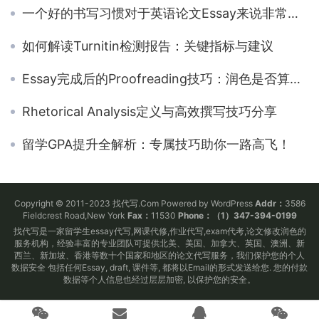
一个好的书写习惯对于英语论文Essay来说非常重要
如何解读Turnitin检测报告：关键指标与建议
Essay完成后的Proofreading技巧：润色是否算作弊？
Rhetorical Analysis定义与高效撰写技巧分享
留学GPA提升全解析：专属技巧助你一路高飞！
Copyright © 2011-2023 找代写.Com Powered by WordPress
Addr：
3586
Fieldcrest Road,New York
Fax：
11530
Phone：（1）347-394-0199
找代写是一家留学生essay代写,网课代修,作业代写,exam代考,论文修改润色的
服务机构，经验丰富的专业团队可提供北美、美国、加拿大、英国、澳洲、新
西兰、新加坡、香港等数十个国家和地区的论文代写服务，我们保护您的个人
数据安全 包括任何Essay, draft, 课件等, 都将以Email的形式发送给您. 您的付款
数据等个人信息也经过层层加密, 以保护您的安全。